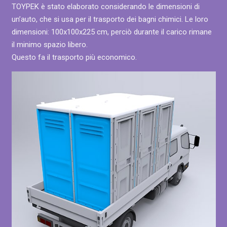
TOYPEK è stato elaborato considerando le dimensioni di
un’auto, che si usa per il trasporto dei bagni chimici. Le loro
dimensioni: 100х100х225 cm, perciò durante il carico rimane
il minimo spazio libero.
Questo fa il trasporto più economico.