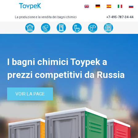
La produzione e la vendita dei bagni chimici
+7-495-787-34-44
I bagni chimici Toypek a
prezzi competitivi da Russia
VOIR LA PAGE